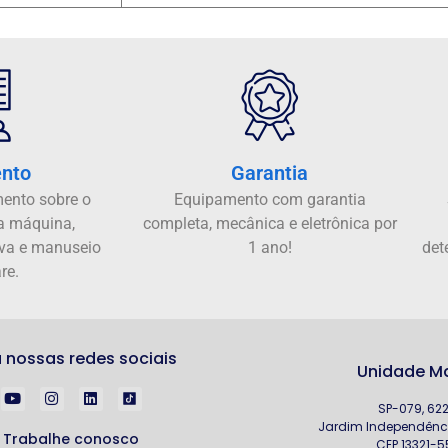
ento
Garantia
ento sobre o
Equipamento com garantia
a máquina,
completa, mecânica e eletrônica por
va e manuseio
1 ano!
det
re.
 nossas redes sociais
Unidade Ma
SP-079, 62
Jardim Independênci
Trabalhe conosco
CEP 13321-5